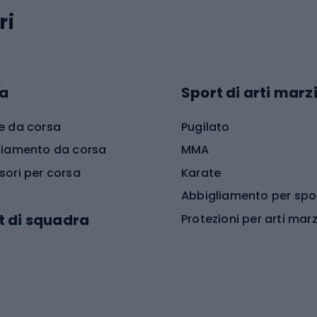
ri
a
Sport di arti marzi
e da corsa
Pugilato
liamento da corsa
MMA
sori per corsa
Karate
t di squadra
Protezioni per arti marz
Accessori per arti marz
e da calcio
i da calcio
Palestra e fitness
e da pallamano