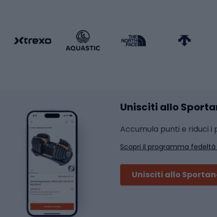
da calcio
Attrezzature per fitnes
liamento da calcio
liamento da basket
Yoga
Abbigliamento fitness
hi da ciclismo
Calzature fitness
Accessori per l'allena
 integrali
Unisciti allo Sport
i da strada
Sport con le racc
i MTB
Accumula punti e riduci i p
Squash
Scopri il programma fedeltà
ouring
Badminton
Ping pong
Unisciti allo Sporta
 sci alpinismo
Tennis
ni da sci alpinismo
Padel
cini da sci alpinismo