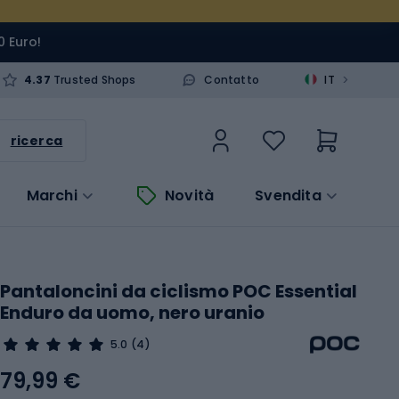
0 Euro!
>
4.37
Trusted Shops
Contatto
IT
ricerca
Marchi
Novità
Svendita
Pantaloncini da ciclismo POC Essential
Enduro da uomo, nero uranio
5.0
(4)
79,99 €