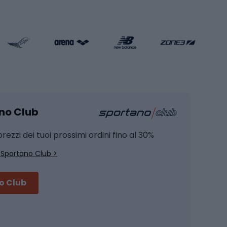
s cardio
Skateboard
Attrezzature per l'allenamento della forza
Protezioni per pattinaggio
Caschi da pattinaggio
Pesca
mento
Pesca alla carpa
ano Club
Pesca al siluro
hette
Pesca a spinning
rezzi dei tuoi prossimi ordini fino al 30%
Pesca con galleggiante
 Sportano Club >
Pesca al feeder di fondo
no Club
Accessori per biciclette
Occhiali da ciclismo