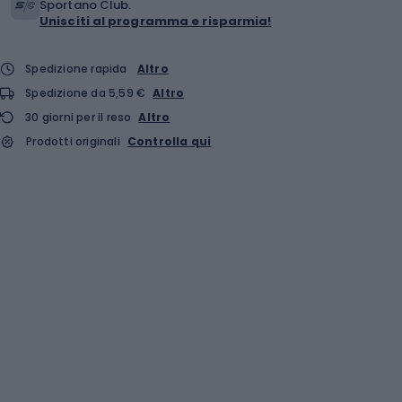
Sportano Club.
Unisciti al programma e risparmia!
Spedizione rapida
Altro
Spedizione da 5,59 €
Altro
30 giorni per il reso
Altro
Prodotti originali
Controlla qui