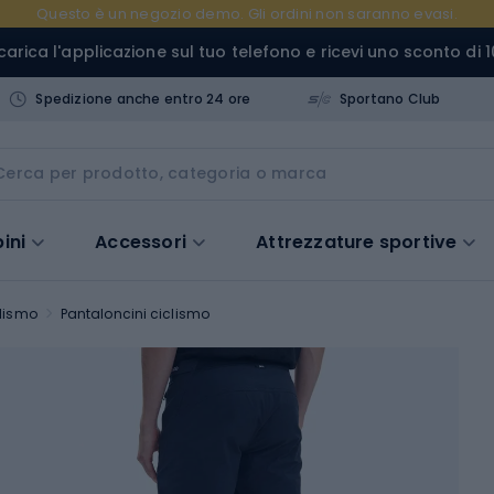
Questo è un negozio demo. Gli ordini non saranno evasi.
carica l'applicazione sul tuo telefono e ricevi uno sconto di 1
Spedizione anche entro 24 ore
Sportano Club
ini
Accessori
Attrezzature sportive
lismo
Pantaloncini ciclismo