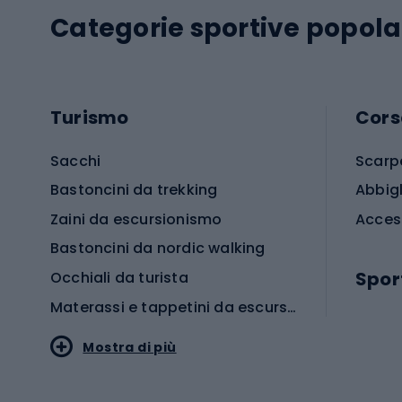
Categorie sportive popola
Turismo
Cors
Sacchi
Scarp
Bastoncini da trekking
Abbig
Zaini da escursionismo
Acces
Bastoncini da nordic walking
Spor
Occhiali da turista
Materassi e tappetini da escursionismo
Scarp
Mostra di più
Pallon
Stile sportivo
Scarp