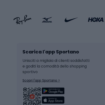
Abbigliamento sportivo
Porte 
Calzature sportive
Abbig
Accessori Sportstyle
Abbig
Sport invernali
Casc
Sci
Caschi
Scarica l'app Sportano
Sci di fondo
Casch
Hockey
Casch
Unisciti a migliaia di clienti soddisfatti
e goditi la comodità dello shopping
Snowboard
sportivo
Skit
Skitouring
Scopri l'app Sportano >
Pattini da ghiaccio
Sci da
Scarpo
Biciclette
Baston