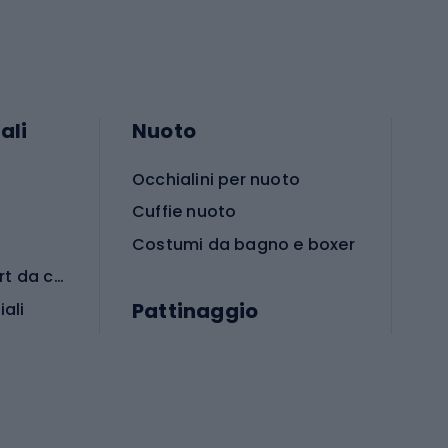
ali
Nuoto
Occhialini per nuoto
Cuffie nuoto
Costumi da bagno e boxer
Abbigliamento per sport da combattimento
Pattinaggio
iali
iali
Monopattini
Pattini a rotelle
Pattini in linea