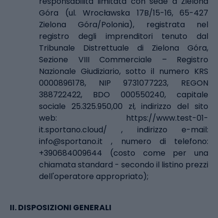
responsabilità limitata con sede a Zielona
Góra (ul. Wrocławska 17B/15-16, 65-427
Zielona Góra/Polonia), registrata nel
registro degli imprenditori tenuto dal
Tribunale Distrettuale di Zielona Góra,
Sezione VIII Commerciale – Registro
Nazionale Giudiziario, sotto il numero KRS
0000896178, NIP 9731077223, REGON
388722422, BDO 000550240, capitale
sociale 25.325.950,00 zł, indirizzo del sito
web:
https://www.test-01-
it.sportano.cloud/
, indirizzo e-mail:
info@sportano.it
, numero di telefono:
+390684009644 (costo come per una
chiamata standard - secondo il listino prezzi
dell'operatore appropriato);
II.
DISPOSIZIONI GENERALI