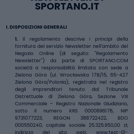
SPORTANO.IT
I.
DISPOSIZIONI GENERALI
1.
Il regolamento descrive i principi della
fornitura del servizio Newsletter nell'ambito del
Negozio Online (di seguito: "Regolamento
Newsletter") da parte di SPORTANO.COM
società a responsabilità limitata con sede a
Zielona Góra (ul. Wrocławska 17B/15, 65-427
Zielona Góra/Polonia), registrata nel registro
degli imprenditori tenuto dal Tribunale
Distrettuale di Zielona Góra, Sezione VIII
Commerciale – Registro Nazionale Giudiziario,
sotto il numero KRS 0000896178, NIP
9731077223, REGON 388722422, BDO
000550240, capitale sociale 25.325.950,00 zł,
indirizzo del sito web: www.test-01-