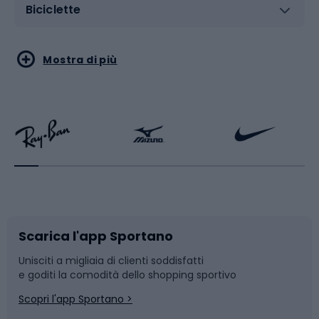
Biciclette
Sport acquatici
Sport di arti marziali
Mostra di più
Calzature da escursionismo
Palestra e fitness
Bikepacking
Sport con le racchette
Corsa orientamento
Scarpe da ciclismo
Scarica l'app Sportano
Bushcraft
Slitte e slittini
Unisciti a migliaia di clienti soddisfatti
e goditi la comodità dello shopping sportivo
Corsa
Snowboard
Scopri l'app Sportano >