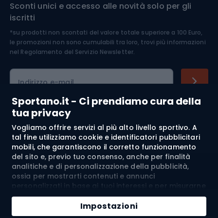
Sconti unici e accesso alle novità solo per gli
Medicina dello sport
iscritti
*su prodotti non scontati del valore totale superiore a 100 Euro,
Abbigliamento ciclistico
le promozioni non sono cumulabili tra loro, trovi più informazioni
nel
Regolamento del Servizio Newsletter.
Indirizzo e-mail
Sportano.it - Ci prendiamo cura della
tua privacy
Acquisti
Vogliamo offrire servizi al più alto livello sportivo. A
tal fine utilizziamo cookie e identificatori pubblicitari
mobili, che garantiscono il corretto funzionamento
Servizio clienti
del sito e, previo tuo consenso, anche per finalità
analitiche e di personalizzazione della pubblicità,
Regolamento
ossia per mostrarti contenuti e annunci
personalizzati in base ai tuoi interessi e per misurarne
Chi siamo
l’efficacia. I cookie e gli identificatori pubblicitari
mobili possono essere utilizzati sia per attività
Impostazioni
pubblicitarie personalizzate sia non personalizzate, a