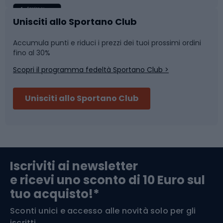
Caschi da ciclismo
Nuoto
Unisciti allo Sportano Club
Accumula punti e riduci i prezzi dei tuoi prossimi ordini
Skitouring
Pattinaggio
fino al 30%
Scopri il programma fedeltà Sportano Club >
Sci
Pesca
Unisciti allo Sportano Club
Campeggio
Accessori per biciclette
Abbigliamento da escursionismo
Componenti per biciclette
Iscriviti ai newsletter
e ricevi uno sconto di 10 Euro sul
Arrampicata
tuo acquisto!*
Sconti unici e accesso alle novità solo per gli
Medicina dello sport
iscritti