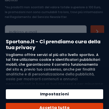
*su prodotti non scontati del valore totale superiore a 100 Euro,
Abbigliamento ciclistico
le promozioni non sono cumulabili tra loro, trovi più informazioni
nel
Regolamento del Servizio Newsletter.
Indirizzo e-mail
Sportano.it - Ci prendiamo cura della
tua privacy
Acquisti
Vogliamo offrire servizi al più alto livello sportivo. A
tal fine utilizziamo cookie e identificatori pubblicitari
mobili, che garantiscono il corretto funzionamento
Servizio clienti
del sito e, previo tuo consenso, anche per finalità
analitiche e di personalizzazione della pubblicità,
Regolamento
ossia per mostrarti contenuti e annunci
personalizzati in base ai tuoi interessi e per misurarne
Chi siamo
l’efficacia. I cookie e gli identificatori pubblicitari
mobili possono essere utilizzati sia per attività
Impostazioni
pubblicitarie personalizzate sia non personalizzate, a
seconda dei consensi da te espressi. Se clicchi su
Spedizione a:
IT
Accetta tutto
“Accetta tutto”, acconsenti al trattamento dei tuoi