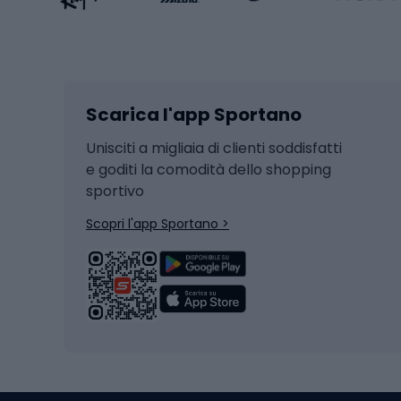
Sport invernali
Casc
Sci
Caschi
Scarica l'app Sportano
Sci di fondo
Casch
Hockey
Casch
Unisciti a migliaia di clienti soddisfatti
e goditi la comodità dello shopping
Snowboard
sportivo
Skit
Skitouring
Scopri l'app Sportano >
Pattini da ghiaccio
Sci da
Scarpo
Biciclette
Baston
Biciclette elettriche
Abbig
Biciclette da MTB
Sci
Biciclette da strada