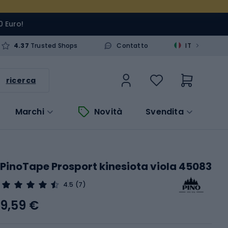
0 Euro!
>
4.37
Trusted Shops
Contatto
IT
ricerca
Marchi
Novità
Svendita
PinoTape Prosport kinesiota viola 45083
4.5
(7)
9,59 €