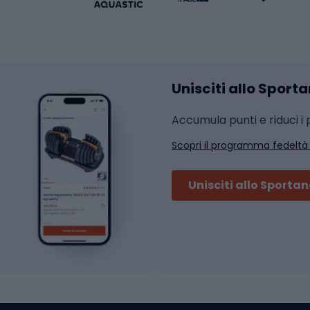
Abbigliamento fitness
hi da ciclismo
Calzature fitness
Accessori per l'allena
 integrali
Unisciti allo Sport
i da strada
Sport con le racc
i MTB
Accumula punti e riduci i p
Squash
Scopri il programma fedeltà
ouring
Badminton
Ping pong
Unisciti allo Sporta
 sci alpinismo
Tennis
ni da sci alpinismo
Padel
cini da sci alpinismo
Abbigliamento da tenn
liamento da skitouring
Scarpe da ciclis