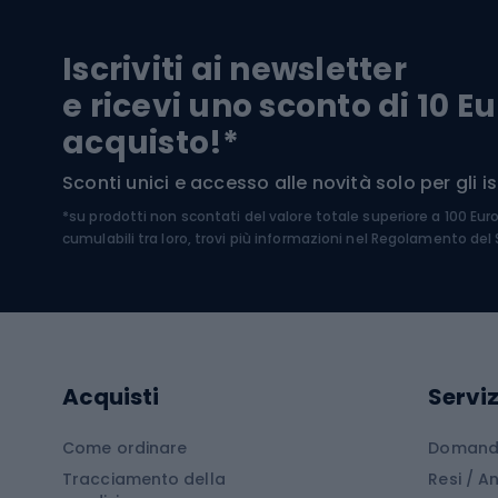
Biciclette da trekking
Pantal
Iscriviti ai newsletter
Biciclette da ghiaia
Scarpo
e ricevi uno sconto di 10 Eu
Biciclette per bambini
Occhia
acquisto!*
Sci di
Sport acquatici
Sconti unici e accesso alle novità solo per gli isc
Sci pe
*su prodotti non scontati del valore totale superiore a 100 Eur
Costumi da bagno
Caschi
cumulabili tra loro, trovi più informazioni nel
Regolamento del S
Kayak
Abbig
Gommoni
Cam
Tavole SUP
Mute in neoprene
Acces
Acquisti
Serviz
Cucin
Calzature da escursionismo
Come ordinare
Domande
Tracciamento della
Resi / 