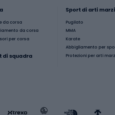
a
Sport di arti marzi
e da corsa
Pugilato
liamento da corsa
MMA
sori per corsa
Karate
t di squadra
Protezioni per arti marz
Accessori per arti marz
e da calcio
i da calcio
Palestra e fitness
e da pallamano
da calcio
Attrezzature per fitnes
liamento da calcio
liamento da basket
Yoga