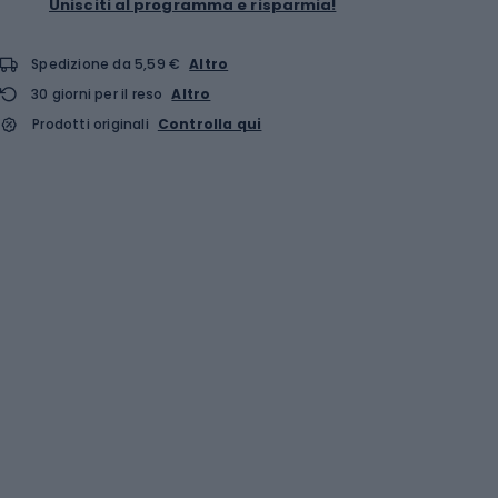
Unisciti al programma e risparmia!
Spedizione da 5,59 €
Altro
30 giorni per il reso
Altro
Prodotti originali
Controlla qui