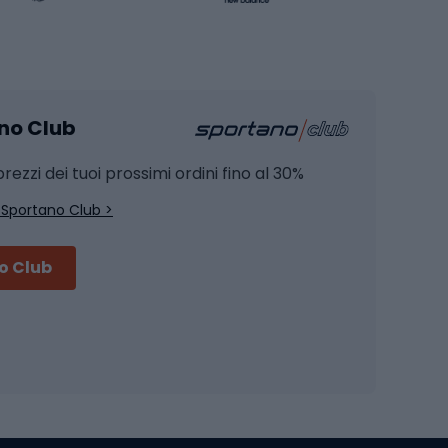
Pesca
mento
Pesca alla carpa
ano Club
Pesca al siluro
hette
Pesca a spinning
rezzi dei tuoi prossimi ordini fino al 30%
Pesca con galleggiante
 Sportano Club >
Pesca al feeder di fondo
no Club
Accessori per biciclette
Occhiali da ciclismo
is
Borse da ciclismo
Luci per biciclette
mo
Sedili per cicli