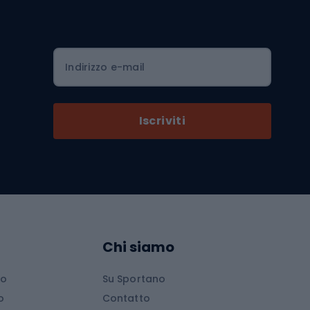
Serrature per biciclette
Scarpe da ciclismo con plateau
Zaini da ciclismo
Indirizzo e-mail
Componenti per biciclette
Selle per biciclette
Iscriviti
Pedali da bicicletta
Ruote di bicicletta
Arrampicata
Abbigliamento da arrampicata
Chi siamo
Scarpe da arrampicata
io
Su Sportano
d
Attrezzature da arrampicata
o
Contatto