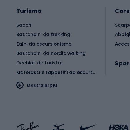
Turismo
Cors
Sacchi
Scarp
Bastoncini da trekking
Abbig
Zaini da escursionismo
Acces
Bastoncini da nordic walking
Spor
Occhiali da turista
Materassi e tappetini da escursionismo
Scarp
Mostra di più
Pallon
Stile sportivo
Scarp
Abbigliamento sportivo
Porte 
Calzature sportive
Abbig
Accessori Sportstyle
Abbig