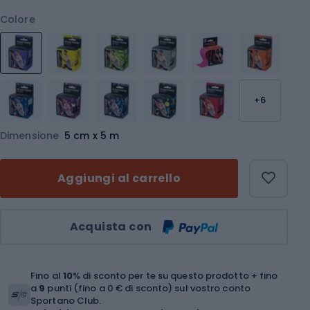
Colore
+6
Dimensione
5 cm x 5 m
Aggiungi al carrello
Quantità
Acquista con
Fino al
10
% di sconto per te su questo prodotto + fino
a
9
punti (fino a 0 € di sconto) sul vostro conto
Sportano Club.