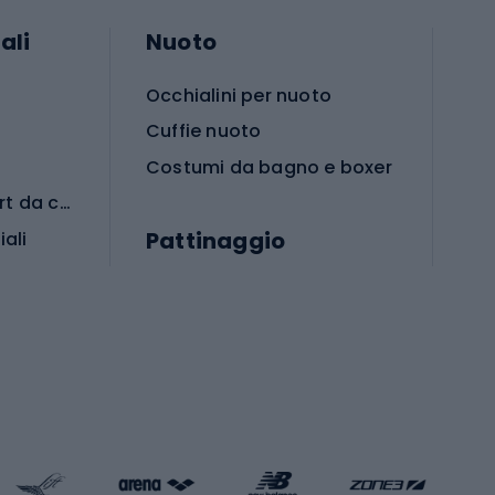
ali
Nuoto
Occhialini per nuoto
Cuffie nuoto
Costumi da bagno e boxer
Abbigliamento per sport da combattimento
Pattinaggio
iali
iali
Monopattini
Pattini a rotelle
Pattini in linea
s cardio
Skateboard
Attrezzature per l'allenamento della forza
Protezioni per pattinaggio
Caschi da pattinaggio