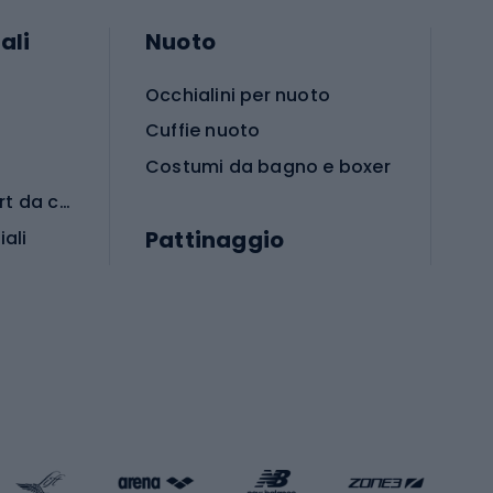
ali
Nuoto
Occhialini per nuoto
Cuffie nuoto
Costumi da bagno e boxer
Abbigliamento per sport da combattimento
Pattinaggio
iali
iali
Monopattini
Pattini a rotelle
Pattini in linea
s cardio
Skateboard
Attrezzature per l'allenamento della forza
Protezioni per pattinaggio
Caschi da pattinaggio