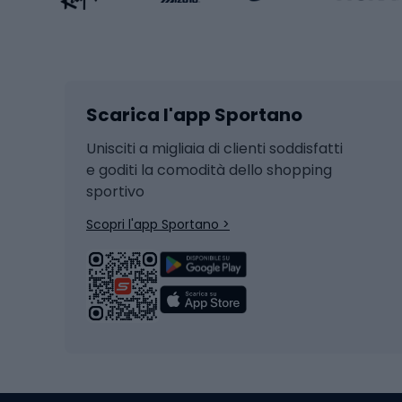
Sport invernali
Casc
Sci
Caschi
Scarica l'app Sportano
Sci di fondo
Casch
Hockey
Casch
Unisciti a migliaia di clienti soddisfatti
e goditi la comodità dello shopping
Snowboard
sportivo
Skit
Skitouring
Scopri l'app Sportano >
Pattini da ghiaccio
Sci da
Scarpo
Biciclette
Baston
Biciclette elettriche
Abbig
Biciclette da MTB
Sci
Biciclette da strada