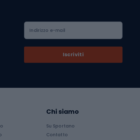
Serrature per biciclette
Scarpe da ciclismo con plateau
Zaini da ciclismo
Indirizzo e-mail
Componenti per biciclette
Selle per biciclette
Iscriviti
Pedali da bicicletta
Ruote di bicicletta
Arrampicata
Abbigliamento da arrampicata
Chi siamo
Scarpe da arrampicata
io
Su Sportano
d
Attrezzature da arrampicata
o
Contatto