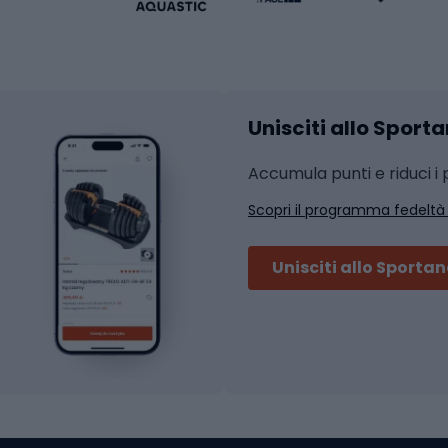
Abbigliamento fitness
hi da ciclismo
Calzature fitness
Accessori per l'allena
 integrali
Unisciti allo Sport
i da strada
Sport con le racc
i MTB
Accumula punti e riduci i p
Squash
Scopri il programma fedeltà
ouring
Badminton
Ping pong
Unisciti allo Sporta
 sci alpinismo
Tennis
ni da sci alpinismo
Padel
cini da sci alpinismo
Abbigliamento da tenn
liamento da skitouring
Scarpe da ciclis