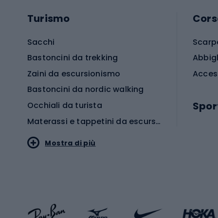
Turismo
Cors
Sacchi
Scarp
Bastoncini da trekking
Abbig
Zaini da escursionismo
Acces
Bastoncini da nordic walking
Spor
Occhiali da turista
Materassi e tappetini da escursionismo
Scarp
Mostra di più
Pallon
Stile sportivo
Scarp
Abbigliamento sportivo
Porte 
Calzature sportive
Abbig
Accessori Sportstyle
Abbig