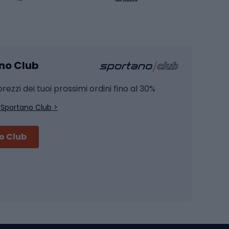
Pesca
mento
Pesca alla carpa
ano Club
Pesca al siluro
hette
Pesca a spinning
rezzi dei tuoi prossimi ordini fino al 30%
Pesca con galleggiante
 Sportano Club >
Pesca al feeder di fondo
no Club
Accessori per biciclette
Occhiali da ciclismo
is
Borse da ciclismo
Luci per biciclette
mo
Sedili per cicli