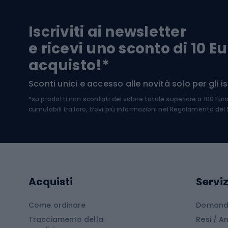
Biciclette da trekking
Pantal
Iscriviti ai newsletter
Biciclette da ghiaia
Scarpo
e ricevi uno sconto di 10 Eu
Biciclette per bambini
Occhia
acquisto!*
Sci di
Sport acquatici
Sconti unici e accesso alle novità solo per gli isc
Sci pe
*su prodotti non scontati del valore totale superiore a 100 Eur
Costumi da bagno
Caschi
cumulabili tra loro, trovi più informazioni nel
Regolamento del S
Kayak
Abbig
Gommoni
Cam
Tavole SUP
Mute in neoprene
Acces
Acquisti
Serviz
Cucin
Calzature da escursionismo
Come ordinare
Domande
Tracciamento della
Resi / 