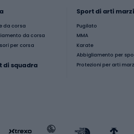
a
Sport di arti marzi
e da corsa
Pugilato
liamento da corsa
MMA
sori per corsa
Karate
t di squadra
Protezioni per arti marz
Accessori per arti marz
e da calcio
i da calcio
Palestra e fitness
e da pallamano
da calcio
Attrezzature per fitnes
liamento da calcio
liamento da basket
Yoga