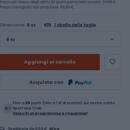
Prezzo più basso degli ultimi 30 giorni prima dello sconto:
29,99 €
Prezzo consigliato dal produttore: 49,99 €
Dimensione
8 oz
Tabella delle taglie
8 oz
Aggiungi al carrello
Quantità
Acquista con
Fino a
26
punti (fino a 1 € di sconto) sul vostro conto
Sportano Club.
Unisciti al programma e risparmia!
Spedizione da 5,59 €
Altro