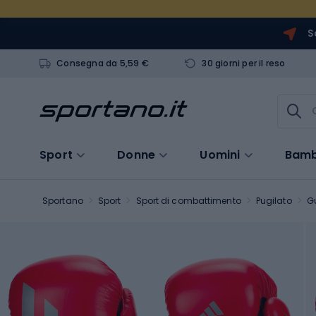
S
Consegna da 5,59 €
30 giorni per il reso
Sport
Donne
Uomini
Bamb
Sportano
Sport
Sport di combattimento
Pugilato
G