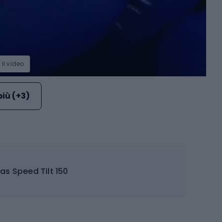
 il video
più (+3)
as Speed Tilt 150