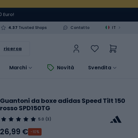
0 Euro!
>
4.37
Trusted Shops
Contatto
IT
ricerca
Marchi
Novità
Svendita
Guantoni da boxe adidas Speed Tilt 150
rosso SPD150TG
5.0
(3)
26,99 €
-10%