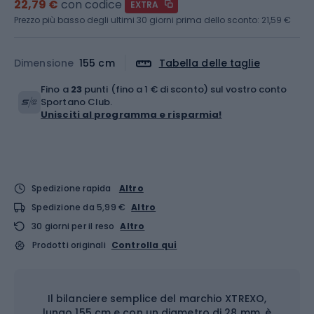
22,79 €
con codice
EXTRA
Prezzo più basso degli ultimi 30 giorni prima dello sconto:
21,59 €
Dimensione
155 cm
Tabella delle taglie
Fino a
23
punti (fino a 1 € di sconto) sul vostro conto
Sportano Club.
Unisciti al programma e risparmia!
Spedizione rapida
Altro
Spedizione da 5,99 €
Altro
30 giorni per il reso
Altro
Prodotti originali
Controlla qui
Il bilanciere semplice del marchio XTREXO,
lungo 155 cm e con un diametro di 28 mm, è