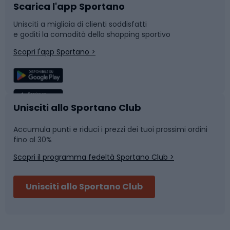
Scarica l'app Sportano
Bushcraft
Slitte e slittini
Unisciti a migliaia di clienti soddisfatti
e goditi la comodità dello shopping sportivo
Corsa
Snowboard
Scopri l'app Sportano >
Sport di squadra
Camminata nordica
Caschi da ciclismo
Nuoto
Unisciti allo Sportano Club
Accumula punti e riduci i prezzi dei tuoi prossimi ordini
Skitouring
Pattinaggio
fino al 30%
Scopri il programma fedeltà Sportano Club >
Sci
Pesca
Unisciti allo Sportano Club
Campeggio
Accessori per biciclette