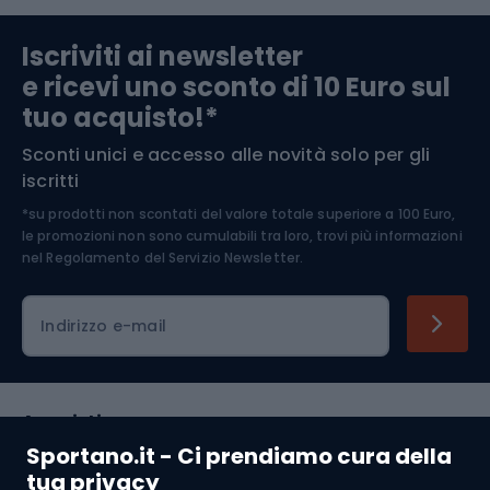
Abbigliamento da escursionismo
Componenti per biciclette
Iscriviti ai newsletter
e ricevi uno sconto di 10 Euro sul
Arrampicata
tuo acquisto!*
Sconti unici e accesso alle novità solo per gli
Medicina dello sport
iscritti
*su prodotti non scontati del valore totale superiore a 100 Euro,
Abbigliamento ciclistico
le promozioni non sono cumulabili tra loro, trovi più informazioni
nel
Regolamento del Servizio Newsletter.
Indirizzo e-mail
Acquisti
Sportano.it - Ci prendiamo cura della
Servizio clienti
tua privacy