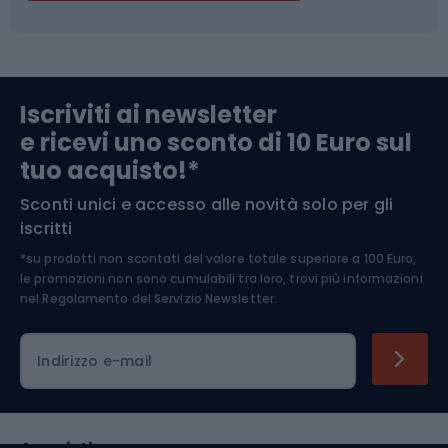
Campeggio
Accessori per biciclette
Abbigliamento da escursionismo
Componenti per biciclette
Iscriviti ai newsletter
e ricevi uno sconto di 10 Euro sul
Arrampicata
tuo acquisto!*
Sconti unici e accesso alle novità solo per gli
Medicina dello sport
iscritti
*su prodotti non scontati del valore totale superiore a 100 Euro,
Abbigliamento ciclistico
le promozioni non sono cumulabili tra loro, trovi più informazioni
nel
Regolamento del Servizio Newsletter.
Indirizzo e-mail