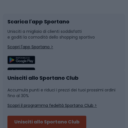
Corsa orientamento
Scarpe da ciclismo
Scarica l'app Sportano
Bushcraft
Slitte e slittini
Unisciti a migliaia di clienti soddisfatti
e goditi la comodità dello shopping sportivo
Corsa
Snowboard
Scopri l'app Sportano >
Sport di squadra
Camminata nordica
Caschi da ciclismo
Nuoto
Unisciti allo Sportano Club
Accumula punti e riduci i prezzi dei tuoi prossimi ordini
Skitouring
Pattinaggio
fino al 30%
Scopri il programma fedeltà Sportano Club >
Sci
Pesca
Unisciti allo Sportano Club