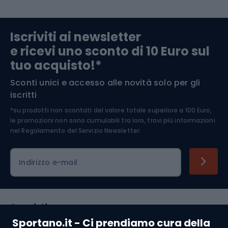
Abbigliamento da escursionismo
Componenti per biciclette
Iscriviti ai newsletter
e ricevi uno sconto di 10 Euro sul
Arrampicata
tuo acquisto!*
Sconti unici e accesso alle novità solo per gli
Medicina dello sport
iscritti
*su prodotti non scontati del valore totale superiore a 100 Euro,
Abbigliamento ciclistico
le promozioni non sono cumulabili tra loro, trovi più informazioni
nel
Regolamento del Servizio Newsletter.
Indirizzo e-mail
Acquisti
Sportano.it - Ci prendiamo cura della