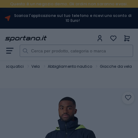
Questo è un negozio demo. Gli ordini non saranno evasi.
Scarica l'applicazione sul tuo telefono e ricevi uno sconto di
10 Euro!
rt acquatici
Vela
Abbigliamento nautico
Giacche da vela