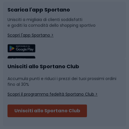
Scarica l'app Sportano
Bushcraft
Slitte e slittini
Unisciti a migliaia di clienti soddisfatti
e goditi la comodità dello shopping sportivo
Corsa
Snowboard
Scopri l'app Sportano >
Sport di squadra
Camminata nordica
Caschi da ciclismo
Nuoto
Unisciti allo Sportano Club
Accumula punti e riduci i prezzi dei tuoi prossimi ordini
Skitouring
Pattinaggio
fino al 30%
Scopri il programma fedeltà Sportano Club >
Sci
Pesca
Unisciti allo Sportano Club
Campeggio
Accessori per biciclette