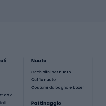
ali
Nuoto
Occhialini per nuoto
Cuffie nuoto
Costumi da bagno e boxer
Abbigliamento per sport da combattimento
Pattinaggio
iali