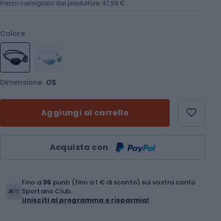
Prezzo consigliato dal produttore: 47,99 €
Colore
Dimensione
OS
Aggiungi al carrello
Quantità
Acquista con
Fino a
35
punti (fino a 1 € di sconto) sul vostro conto
Sportano Club.
Unisciti al programma e risparmia!