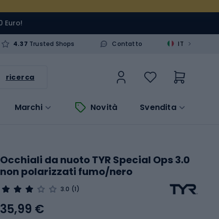
0 Euro!
>
4.37
Trusted Shops
Contatto
IT
ricerca
Marchi
Novità
Svendita
Occhiali da nuoto TYR Special Ops 3.0
non polarizzati fumo/nero
3.0
(1)
35,99 €