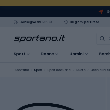
S
Consegna da 5,59 €
30 giorni per il reso
Sport
Donne
Uomini
Bamb
Sportano
Sport
Sport acquatici
Nuoto
Occhialini 