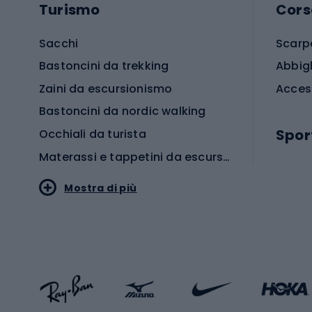
Turismo
Cors
Sacchi
Scarp
Bastoncini da trekking
Abbig
Zaini da escursionismo
Acces
Bastoncini da nordic walking
Spor
Occhiali da turista
Materassi e tappetini da escursionismo
Scarp
Mostra di più
Pallon
Stile sportivo
Scarp
Abbigliamento sportivo
Porte 
Calzature sportive
Abbig
Accessori Sportstyle
Abbig