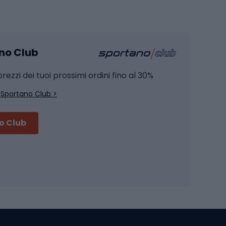
Pesca
mento
Pesca alla carpa
ano Club
Pesca al siluro
hette
Pesca a spinning
rezzi dei tuoi prossimi ordini fino al 30%
Pesca con galleggiante
 Sportano Club >
Pesca al feeder di fondo
no Club
Accessori per biciclette
Occhiali da ciclismo
is
Borse da ciclismo
Luci per biciclette
mo
Sedili per cicli