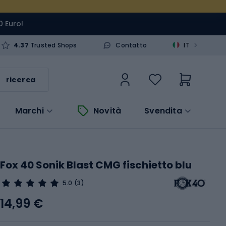
0 Euro!
>
4.37
Trusted Shops
Contatto
IT
ricerca
Marchi
Novità
Svendita
Fox 40 Sonik Blast CMG fischietto blu
5.0
(3)
14,99 €