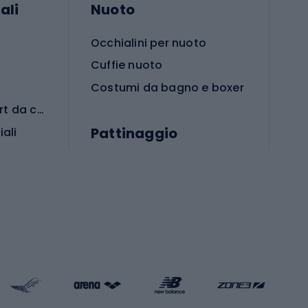
ali
Nuoto
Occhialini per nuoto
Cuffie nuoto
Costumi da bagno e boxer
Abbigliamento per sport da combattimento
Pattinaggio
iali
iali
Monopattini
Pattini a rotelle
Pattini in linea
s cardio
Skateboard
Attrezzature per l'allenamento della forza
Protezioni per pattinaggio
Caschi da pattinaggio