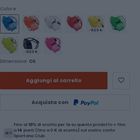
Colore
-8,50 €
-8,50 €
Dimensione
OS
Aggiungi al carrello
Quantità
Acquista con
Fino al
10
% di sconto per te su questo prodotto + fino
a
14
punti (fino a 0 € di sconto) sul vostro conto
Sportano Club.