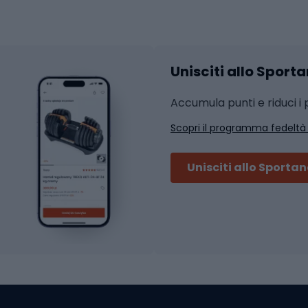
hi da ciclismo
Calzature fitness
Accessori per l'allena
 integrali
Unisciti allo Sport
i da strada
Sport con le racc
i MTB
Accumula punti e riduci i p
Squash
Scopri il programma fedeltà
ouring
Badminton
Ping pong
Unisciti allo Sporta
 sci alpinismo
Tennis
ni da sci alpinismo
Padel
cini da sci alpinismo
Abbigliamento da tenn
liamento da skitouring
Scarpe da ciclis