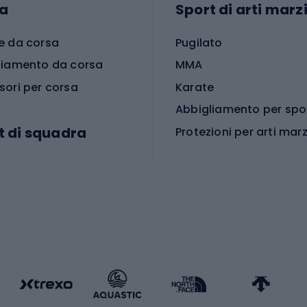
a
Sport di arti marzi
e da corsa
Pugilato
liamento da corsa
MMA
sori per corsa
Karate
t di squadra
Protezioni per arti marz
Accessori per arti marz
e da calcio
i da calcio
Palestra e fitness
e da pallamano
da calcio
Attrezzature per fitnes
liamento da calcio
liamento da basket
Yoga
Abbigliamento fitness