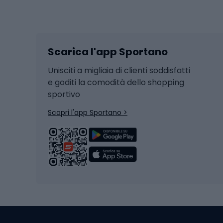
Sport invernali
Casc
Sci
Caschi
Scarica l'app Sportano
Sci di fondo
Casch
Hockey
Casch
Unisciti a migliaia di clienti soddisfatti
e goditi la comodità dello shopping
Snowboard
sportivo
Skit
Skitouring
Scopri l'app Sportano >
Pattini da ghiaccio
Sci da
Scarpo
Biciclette
Baston
Biciclette elettriche
Abbig
Biciclette da MTB
Sci
Biciclette da strada