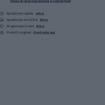
Unisciti al programma e risparmia!
Spedizione rapida
Altro
Spedizione da 5,59 €
Altro
30 giorni per il reso
Altro
Prodotti originali
Controlla qui