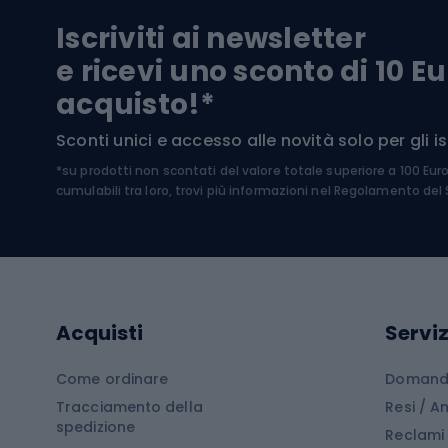
Biciclette da trekking
Pantal
Iscriviti ai newsletter
Biciclette da ghiaia
Scarpo
e ricevi uno sconto di 10 Eu
Biciclette per bambini
Occhia
acquisto!*
Sci di
Sport acquatici
Sconti unici e accesso alle novità solo per gli isc
Sci pe
*su prodotti non scontati del valore totale superiore a 100 Eur
Costumi da bagno
Caschi
cumulabili tra loro, trovi più informazioni nel
Regolamento del S
Kayak
Abbig
Gommoni
Cam
Tavole SUP
Mute in neoprene
Acces
Acquisti
Serviz
Cucin
Calzature da escursionismo
Come ordinare
Domande
Tracciamento della
Resi / 
Stivali da trekking
Mobil
spedizione
Reclami