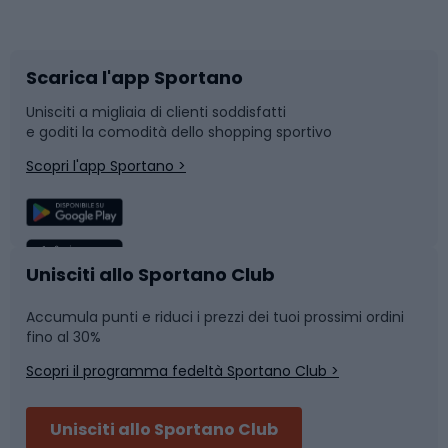
Corsa orientamento
Scarpe da ciclismo
Scarica l'app Sportano
Bushcraft
Slitte e slittini
Unisciti a migliaia di clienti soddisfatti
e goditi la comodità dello shopping sportivo
Corsa
Snowboard
Scopri l'app Sportano >
Sport di squadra
Camminata nordica
Caschi da ciclismo
Nuoto
Unisciti allo Sportano Club
Accumula punti e riduci i prezzi dei tuoi prossimi ordini
Skitouring
Pattinaggio
fino al 30%
Scopri il programma fedeltà Sportano Club >
Sci
Pesca
Unisciti allo Sportano Club