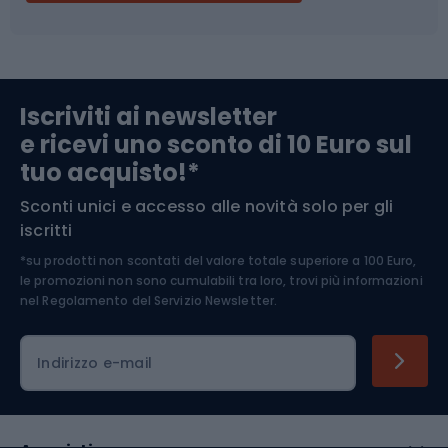
Campeggio
Accessori per biciclette
Abbigliamento da escursionismo
Componenti per biciclette
Iscriviti ai newsletter
e ricevi uno sconto di 10 Euro sul
Arrampicata
tuo acquisto!*
Sconti unici e accesso alle novità solo per gli
Medicina dello sport
iscritti
*su prodotti non scontati del valore totale superiore a 100 Euro,
Abbigliamento ciclistico
le promozioni non sono cumulabili tra loro, trovi più informazioni
nel
Regolamento del Servizio Newsletter.
Indirizzo e-mail