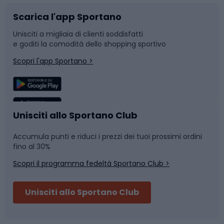
Scarica l'app Sportano
Bushcraft
Slitte e slittini
Unisciti a migliaia di clienti soddisfatti
e goditi la comodità dello shopping sportivo
Corsa
Snowboard
Scopri l'app Sportano >
Sport di squadra
Camminata nordica
Caschi da ciclismo
Nuoto
Unisciti allo Sportano Club
Accumula punti e riduci i prezzi dei tuoi prossimi ordini
Skitouring
Pattinaggio
fino al 30%
Scopri il programma fedeltà Sportano Club >
Sci
Pesca
Unisciti allo Sportano Club
Campeggio
Accessori per biciclette