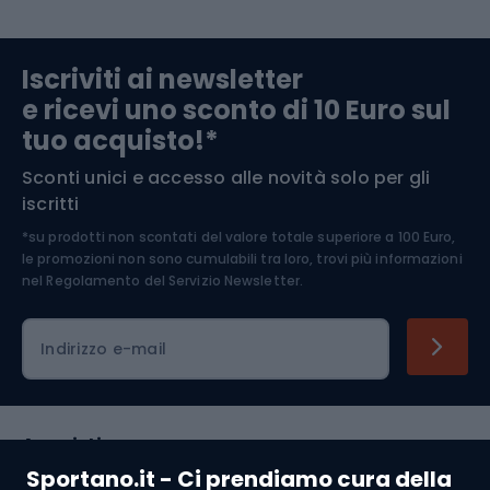
Abbigliamento da escursionismo
Componenti per biciclette
Iscriviti ai newsletter
e ricevi uno sconto di 10 Euro sul
Arrampicata
tuo acquisto!*
Sconti unici e accesso alle novità solo per gli
Medicina dello sport
iscritti
*su prodotti non scontati del valore totale superiore a 100 Euro,
Abbigliamento ciclistico
le promozioni non sono cumulabili tra loro, trovi più informazioni
nel
Regolamento del Servizio Newsletter.
Indirizzo e-mail
Acquisti
Sportano.it - Ci prendiamo cura della