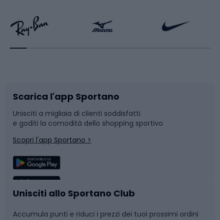
Calzature da escursionismo
Palestra e fitness
Bikepacking
Sport con le racchette
Corsa orientamento
Scarpe da ciclismo
Scarica l'app Sportano
Bushcraft
Slitte e slittini
Unisciti a migliaia di clienti soddisfatti
e goditi la comodità dello shopping sportivo
Corsa
Snowboard
Scopri l'app Sportano >
Sport di squadra
Camminata nordica
Caschi da ciclismo
Nuoto
Unisciti allo Sportano Club
Accumula punti e riduci i prezzi dei tuoi prossimi ordini