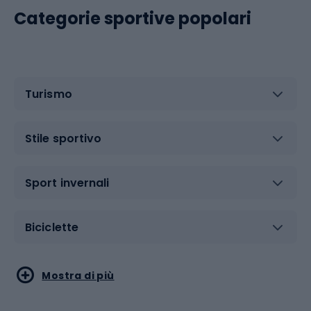
Categorie sportive popolari
Turismo
Stile sportivo
Sport invernali
Biciclette
Sport acquatici
Sport di arti marziali
Mostra di più