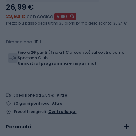
26,99 €
22,94 €
con codice
VIBES
Prezzo più basso degli ultimi 30 giorni prima dello sconto:
20,24 €
Dimensione
19 l
Fino a
26
punti (fino a 1 € di sconto) sul vostro conto
Sportano Club.
Unisciti al programma e risparmia!
Spedizione da 5,59 €
Altro
30 giorni per il reso
Altro
Prodotti originali
Controlla qui
Parametri