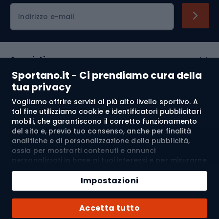
Indirizzo e-mail
Acquisti
Sportano.it - Ci prendiamo cura della
Servizio clienti
tua privacy
Vogliamo offrire servizi al più alto livello sportivo. A
Regolamento
tal fine utilizziamo cookie e identificatori pubblicitari
mobili, che garantiscono il corretto funzionamento
Chi siamo
del sito e, previo tuo consenso, anche per finalità
analitiche e di personalizzazione della pubblicità,
ossia per mostrarti contenuti e annunci
personalizzati in base ai tuoi interessi e per misurarne
Spedizione a:
IT
l’efficacia. I cookie e gli identificatori pubblicitari
Aggiungi al carrello
mobili possono essere utilizzati sia per attività
Impostazioni
pubblicitarie personalizzate sia non personalizzate, a
Quantità
seconda dei consensi da te espressi. Se clicchi su
© 2026 Sportano
Acquista con
Accetta tutto
“Accetta tutto”, acconsenti al trattamento dei tuoi