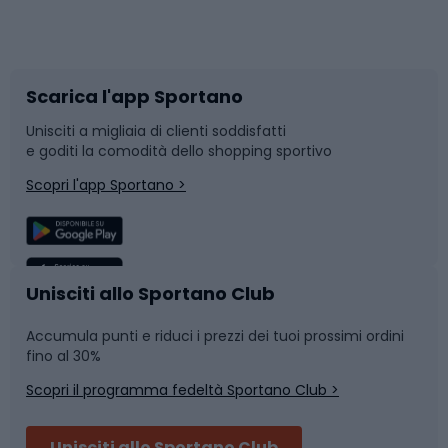
Corsa orientamento
Scarpe da ciclismo
Scarica l'app Sportano
Bushcraft
Slitte e slittini
Unisciti a migliaia di clienti soddisfatti
e goditi la comodità dello shopping sportivo
Corsa
Snowboard
Scopri l'app Sportano >
Sport di squadra
Camminata nordica
Caschi da ciclismo
Nuoto
Unisciti allo Sportano Club
Accumula punti e riduci i prezzi dei tuoi prossimi ordini
Skitouring
Pattinaggio
fino al 30%
Scopri il programma fedeltà Sportano Club >
Sci
Pesca
Unisciti allo Sportano Club