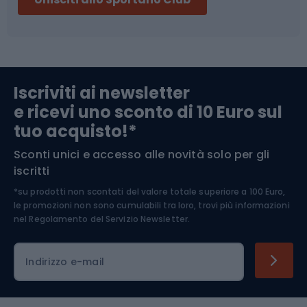
Campeggio
Accessori per biciclette
Abbigliamento da escursionismo
Componenti per biciclette
Iscriviti ai newsletter
e ricevi uno sconto di 10 Euro sul
Arrampicata
tuo acquisto!*
Sconti unici e accesso alle novità solo per gli
Medicina dello sport
iscritti
*su prodotti non scontati del valore totale superiore a 100 Euro,
Abbigliamento ciclistico
le promozioni non sono cumulabili tra loro, trovi più informazioni
nel
Regolamento del Servizio Newsletter.
Indirizzo e-mail