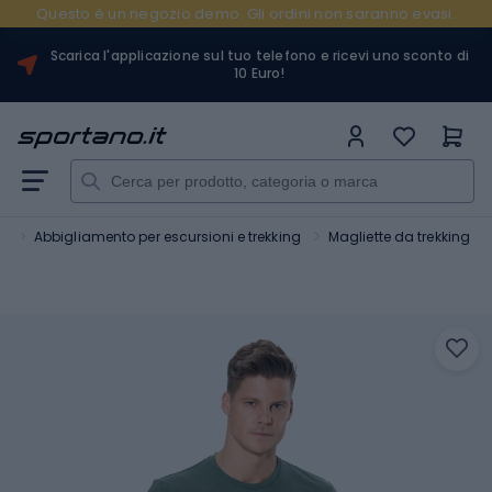
Questo è un negozio demo. Gli ordini non saranno evasi.
Scarica l'applicazione sul tuo telefono e ricevi uno sconto di
10 Euro!
o
Abbigliamento per escursioni e trekking
Magliette da trekking