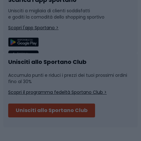
Bushcraft
Slitte e slittini
Unisciti a migliaia di clienti soddisfatti
e goditi la comodità dello shopping sportivo
Corsa
Snowboard
Scopri l'app Sportano >
Sport di squadra
Camminata nordica
Caschi da ciclismo
Nuoto
Unisciti allo Sportano Club
Accumula punti e riduci i prezzi dei tuoi prossimi ordini
Skitouring
Pattinaggio
fino al 30%
Scopri il programma fedeltà Sportano Club >
Sci
Pesca
Unisciti allo Sportano Club
Campeggio
Accessori per biciclette