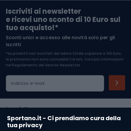
Abbigliamento da escursionismo
Componenti per biciclette
Iscriviti ai newsletter
e ricevi uno sconto di 10 Euro sul
Arrampicata
tuo acquisto!*
Sconti unici e accesso alle novità solo per gli
Medicina dello sport
iscritti
*su prodotti non scontati del valore totale superiore a 100 Euro,
Abbigliamento ciclistico
le promozioni non sono cumulabili tra loro, trovi più informazioni
nel
Regolamento del Servizio Newsletter.
Indirizzo e-mail
Acquisti
Sportano.it - Ci prendiamo cura della
Servizio clienti
tua privacy