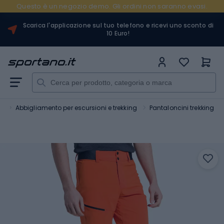
Questo è un negozio demo. Gli ordini non saranno evasi.
Scarica l'applicazione sul tuo telefono e ricevi uno sconto di
10 Euro!
o
Abbigliamento per escursioni e trekking
Pantaloncini trekking