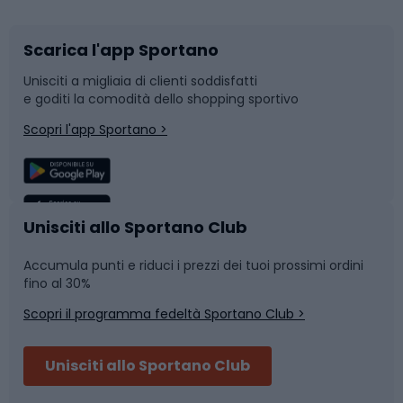
Scarica l'app Sportano
Bushcraft
Slitte e slittini
Unisciti a migliaia di clienti soddisfatti
e goditi la comodità dello shopping sportivo
Corsa
Snowboard
Scopri l'app Sportano >
Sport di squadra
Camminata nordica
Caschi da ciclismo
Nuoto
Unisciti allo Sportano Club
Accumula punti e riduci i prezzi dei tuoi prossimi ordini
Skitouring
Pattinaggio
fino al 30%
Scopri il programma fedeltà Sportano Club >
Sci
Pesca
Unisciti allo Sportano Club
Campeggio
Accessori per biciclette