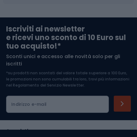
Abbigliamento da escursionismo
Componenti per biciclette
Iscriviti ai newsletter
e ricevi uno sconto di 10 Euro sul
Arrampicata
tuo acquisto!*
Sconti unici e accesso alle novità solo per gli
Medicina dello sport
iscritti
*su prodotti non scontati del valore totale superiore a 100 Euro,
Abbigliamento ciclistico
le promozioni non sono cumulabili tra loro, trovi più informazioni
nel
Regolamento del Servizio Newsletter.
Indirizzo e-mail
Acquisti