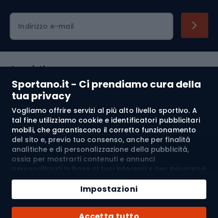
Indirizzo e-mail
Acquisti
Sportano.it - Ci prendiamo cura della
Servizio clienti
tua privacy
Vogliamo offrire servizi al più alto livello sportivo. A
Regolamento
tal fine utilizziamo cookie e identificatori pubblicitari
mobili, che garantiscono il corretto funzionamento
Chi siamo
del sito e, previo tuo consenso, anche per finalità
analitiche e di personalizzazione della pubblicità,
ossia per mostrarti contenuti e annunci
personalizzati in base ai tuoi interessi e per misurarne
Spedizione a:
IT
l’efficacia. I cookie e gli identificatori pubblicitari
Aggiungi al carrello
mobili possono essere utilizzati sia per attività
Impostazioni
pubblicitarie personalizzate sia non personalizzate, a
Quantità
seconda dei consensi da te espressi. Se clicchi su
© 2026 Sportano
Acquista con
Accetta tutto
“Accetta tutto”, acconsenti al trattamento dei tuoi