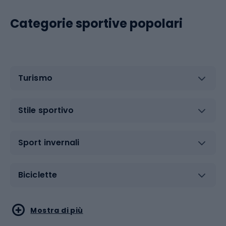
Categorie sportive popolari
Turismo
Stile sportivo
Sport invernali
Biciclette
Sport acquatici
Sport di arti marziali
Mostra di più