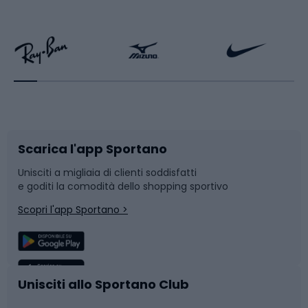
Calzature da escursionismo
Palestra e fitness
Bikepacking
Sport con le racchette
Corsa orientamento
Scarpe da ciclismo
Scarica l'app Sportano
Bushcraft
Slitte e slittini
Unisciti a migliaia di clienti soddisfatti
e goditi la comodità dello shopping sportivo
Corsa
Snowboard
Scopri l'app Sportano >
Sport di squadra
Camminata nordica
Caschi da ciclismo
Nuoto
Unisciti allo Sportano Club