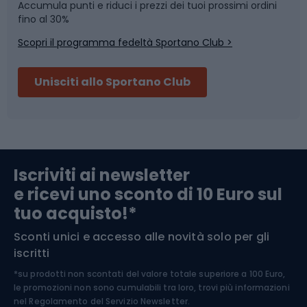
Accumula punti e riduci i prezzi dei tuoi prossimi ordini
Skitouring
Pattinaggio
fino al 30%
Scopri il programma fedeltà Sportano Club >
Sci
Pesca
Unisciti allo Sportano Club
Campeggio
Accessori per biciclette
Abbigliamento da escursionismo
Componenti per biciclette
Iscriviti ai newsletter
e ricevi uno sconto di 10 Euro sul
Arrampicata
tuo acquisto!*
Sconti unici e accesso alle novità solo per gli
Medicina dello sport
iscritti
*su prodotti non scontati del valore totale superiore a 100 Euro,
Abbigliamento ciclistico
le promozioni non sono cumulabili tra loro, trovi più informazioni
nel
Regolamento del Servizio Newsletter.