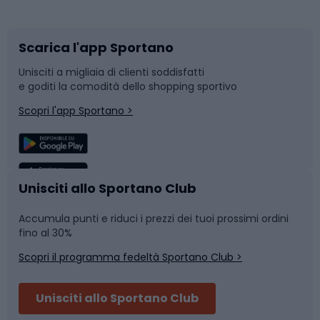
Corsa orientamento
Scarpe da ciclismo
Scarica l'app Sportano
Bushcraft
Slitte e slittini
Unisciti a migliaia di clienti soddisfatti
e goditi la comodità dello shopping sportivo
Corsa
Snowboard
Scopri l'app Sportano >
Sport di squadra
Camminata nordica
Caschi da ciclismo
Nuoto
Unisciti allo Sportano Club
Accumula punti e riduci i prezzi dei tuoi prossimi ordini
Skitouring
Pattinaggio
fino al 30%
Scopri il programma fedeltà Sportano Club >
Sci
Pesca
Unisciti allo Sportano Club