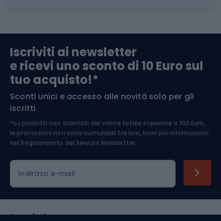
Campeggio
Accessori per biciclette
Abbigliamento da escursionismo
Componenti per biciclette
Iscriviti ai newsletter
e ricevi uno sconto di 10 Euro sul
Arrampicata
tuo acquisto!*
Sconti unici e accesso alle novità solo per gli
Medicina dello sport
iscritti
*su prodotti non scontati del valore totale superiore a 100 Euro,
Abbigliamento ciclistico
le promozioni non sono cumulabili tra loro, trovi più informazioni
nel
Regolamento del Servizio Newsletter.
Indirizzo e-mail
Acquisti