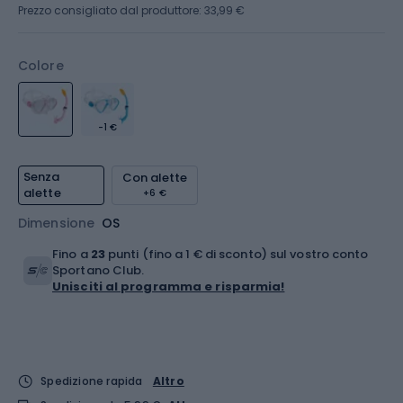
Prezzo consigliato dal produttore: 33,99 €
Colore
-1 €
Senza
Con alette
alette
+6 €
Dimensione
OS
Fino a
23
punti (fino a 1 € di sconto) sul vostro conto
Sportano Club.
Unisciti al programma e risparmia!
Spedizione rapida
Altro