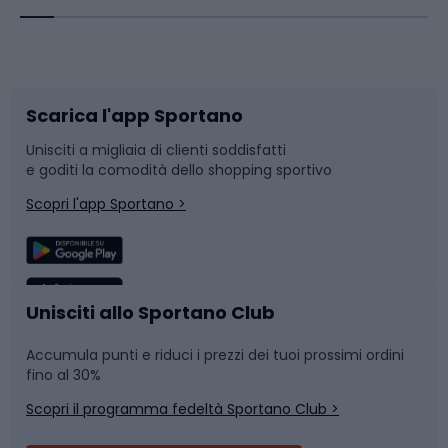
Corsa orientamento
Scarpe da ciclismo
Scarica l'app Sportano
Bushcraft
Slitte e slittini
Unisciti a migliaia di clienti soddisfatti
e goditi la comodità dello shopping sportivo
Corsa
Snowboard
Scopri l'app Sportano >
Sport di squadra
Camminata nordica
Caschi da ciclismo
Nuoto
Unisciti allo Sportano Club
Accumula punti e riduci i prezzi dei tuoi prossimi ordini
Skitouring
Pattinaggio
fino al 30%
Scopri il programma fedeltà Sportano Club >
Sci
Pesca