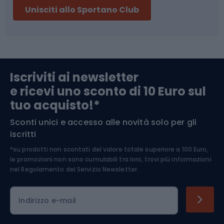
Unisciti allo Sportano Club
Campeggio
Accessori per biciclette
Abbigliamento da escursionismo
Componenti per biciclette
Iscriviti ai newsletter
e ricevi uno sconto di 10 Euro sul
Arrampicata
tuo acquisto!*
Sconti unici e accesso alle novità solo per gli
Medicina dello sport
iscritti
*su prodotti non scontati del valore totale superiore a 100 Euro,
Abbigliamento ciclistico
le promozioni non sono cumulabili tra loro, trovi più informazioni
nel
Regolamento del Servizio Newsletter.
Indirizzo e-mail