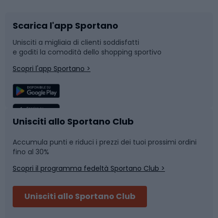
Scarica l'app Sportano
Bushcraft
Slitte e slittini
Unisciti a migliaia di clienti soddisfatti
e goditi la comodità dello shopping sportivo
Corsa
Snowboard
Scopri l'app Sportano >
Sport di squadra
Camminata nordica
Caschi da ciclismo
Nuoto
Unisciti allo Sportano Club
Accumula punti e riduci i prezzi dei tuoi prossimi ordini
Skitouring
Pattinaggio
fino al 30%
Scopri il programma fedeltà Sportano Club >
Sci
Pesca
Unisciti allo Sportano Club
Campeggio
Accessori per biciclette