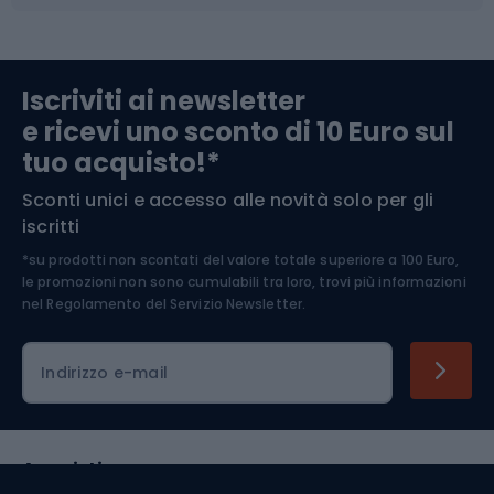
Abbigliamento da escursionismo
Componenti per biciclette
Iscriviti ai newsletter
e ricevi uno sconto di 10 Euro sul
Arrampicata
tuo acquisto!*
Sconti unici e accesso alle novità solo per gli
Medicina dello sport
iscritti
*su prodotti non scontati del valore totale superiore a 100 Euro,
Abbigliamento ciclistico
le promozioni non sono cumulabili tra loro, trovi più informazioni
nel
Regolamento del Servizio Newsletter.
Indirizzo e-mail
Acquisti