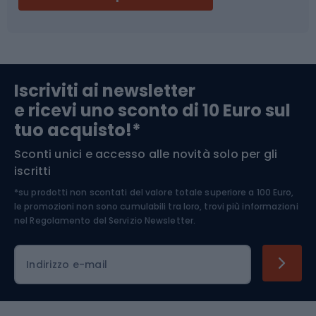
Campeggio
Accessori per biciclette
Abbigliamento da escursionismo
Componenti per biciclette
Iscriviti ai newsletter
e ricevi uno sconto di 10 Euro sul
Arrampicata
tuo acquisto!*
Sconti unici e accesso alle novità solo per gli
Medicina dello sport
iscritti
*su prodotti non scontati del valore totale superiore a 100 Euro,
Abbigliamento ciclistico
le promozioni non sono cumulabili tra loro, trovi più informazioni
nel
Regolamento del Servizio Newsletter.
Indirizzo e-mail