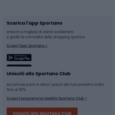
Corsa orientamento
Scarpe da ciclismo
Scarica l'app Sportano
Bushcraft
Slitte e slittini
Unisciti a migliaia di clienti soddisfatti
e goditi la comodità dello shopping sportivo
Corsa
Snowboard
Scopri l'app Sportano >
Sport di squadra
Camminata nordica
Caschi da ciclismo
Nuoto
Unisciti allo Sportano Club
Accumula punti e riduci i prezzi dei tuoi prossimi ordini
Skitouring
Pattinaggio
fino al 30%
Scopri il programma fedeltà Sportano Club >
Sci
Pesca
Unisciti allo Sportano Club