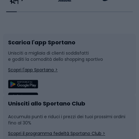
Bikepacking
Sport con le racchette
Corsa orientamento
Scarpe da ciclismo
Scarica l'app Sportano
Bushcraft
Slitte e slittini
Unisciti a migliaia di clienti soddisfatti
e goditi la comodità dello shopping sportivo
Corsa
Snowboard
Scopri l'app Sportano >
Sport di squadra
Camminata nordica
Caschi da ciclismo
Nuoto
Unisciti allo Sportano Club
Accumula punti e riduci i prezzi dei tuoi prossimi ordini
Skitouring
Pattinaggio
fino al 30%
Scopri il programma fedeltà Sportano Club >