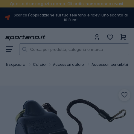
Questo è un negozio demo. Gli ordini non saranno evasi.
Scarica l'applicazione sul tuo telefono e ricevi uno sconto di
10 Euro!
rt di squadra
Calcio
Accessori calcio
Accessori per arbitri