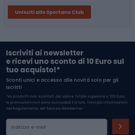
Sci
Pesca
Unisciti allo Sportano Club
Campeggio
Accessori per biciclette
Abbigliamento da escursionismo
Componenti per biciclette
Iscriviti ai newsletter
e ricevi uno sconto di 10 Euro sul
Arrampicata
tuo acquisto!*
Sconti unici e accesso alle novità solo per gli
Medicina dello sport
iscritti
*su prodotti non scontati del valore totale superiore a 100 Euro,
Abbigliamento ciclistico
le promozioni non sono cumulabili tra loro, trovi più informazioni
nel
Regolamento del Servizio Newsletter.
Indirizzo e-mail