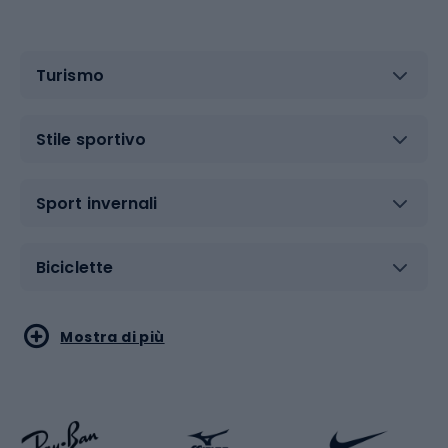
Turismo
Stile sportivo
Sport invernali
Biciclette
Sport acquatici
Sport di arti marziali
Mostra di più
Calzature da escursionismo
Palestra e fitness