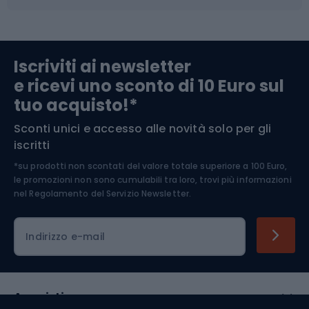
Abbigliamento da escursionismo
Componenti per biciclette
Iscriviti ai newsletter
e ricevi uno sconto di 10 Euro sul
Arrampicata
tuo acquisto!*
Sconti unici e accesso alle novità solo per gli
Medicina dello sport
iscritti
*su prodotti non scontati del valore totale superiore a 100 Euro,
Abbigliamento ciclistico
le promozioni non sono cumulabili tra loro, trovi più informazioni
nel
Regolamento del Servizio Newsletter.
Indirizzo e-mail
Acquisti