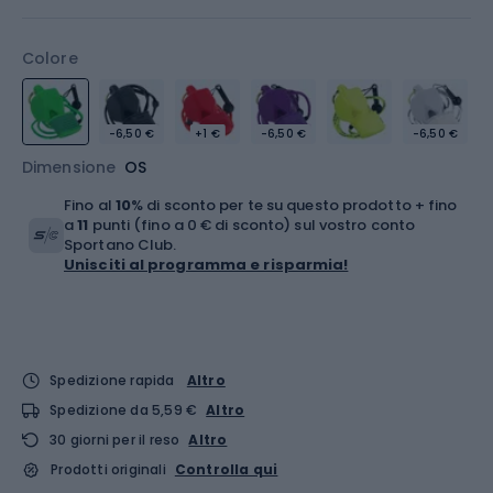
Colore
-6,50 €
+1 €
-6,50 €
-6,50 €
Dimensione
OS
Fino al
10
% di sconto per te su questo prodotto + fino
a
11
punti (fino a 0 € di sconto) sul vostro conto
Sportano Club.
Unisciti al programma e risparmia!
Spedizione rapida
Altro
Spedizione da 5,59 €
Altro
30 giorni per il reso
Altro
Prodotti originali
Controlla qui