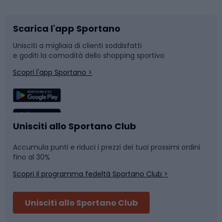
Scarica l'app Sportano
Bushcraft
Slitte e slittini
Unisciti a migliaia di clienti soddisfatti
e goditi la comodità dello shopping sportivo
Corsa
Snowboard
Scopri l'app Sportano >
Sport di squadra
Camminata nordica
Caschi da ciclismo
Nuoto
Unisciti allo Sportano Club
Accumula punti e riduci i prezzi dei tuoi prossimi ordini
Skitouring
Pattinaggio
fino al 30%
Scopri il programma fedeltà Sportano Club >
Sci
Pesca
Unisciti allo Sportano Club
Campeggio
Accessori per biciclette