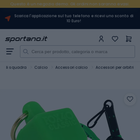
Questo è un negozio demo. Gli ordini non saranno evasi.
Scarica l'applicazione sul tuo telefono e ricevi uno sconto di
10 Euro!
rt di squadra
Calcio
Accessori calcio
Accessori per arbitri